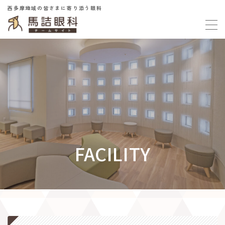
西多摩地域の皆さまに寄り添う眼科
MENU
当院について
About Us
理念
沿革
設備紹介
当院概要
FACILITY
働く環境
Our Work Place
職員構成
働き方・制度
１日の流れ