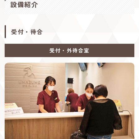
設備紹介
職員の生の声
その他
Other
受付・待合
院内活動
サポート活動
受付・外待合室
うまトピック
採用情報
Recruit
募集要項
応募フォーム
見学希望フォーム
お問い合わせ
診療サイト
Main Site